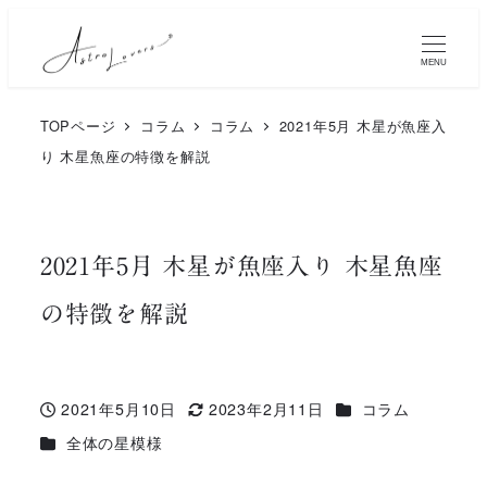
メ
イ
MENU
ン
TOPページ
コラム
コラム
2021年5月 木星が魚座入
コ
り 木星魚座の特徴を解説
ン
テ
ン
2021年5月 木星が魚座入り 木星魚座
ツ
の特徴を解説
へ
移
動
カテゴリー
2021年5月10日
2023年2月11日
コラム
投稿日
更新日
カテゴリー
全体の星模様