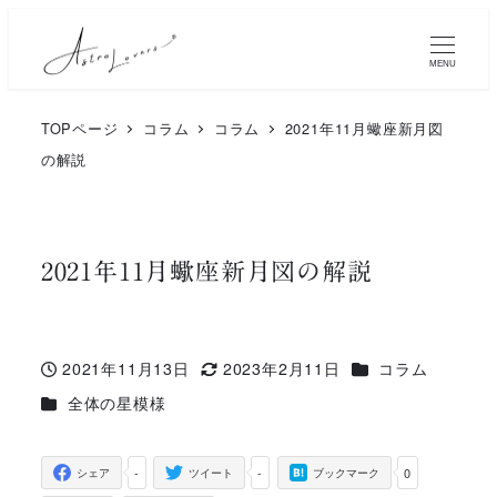
メ
イ
MENU
ン
TOPページ
コラム
コラム
2021年11月蠍座新月図
コ
の解説
ン
テ
ン
2021年11月蠍座新月図の解説
ツ
へ
カテゴリー
2021年11月13日
2023年2月11日
コラム
移
投稿日
更新日
カテゴリー
全体の星模様
動
-
-
0
シェア
ツイート
ブックマーク