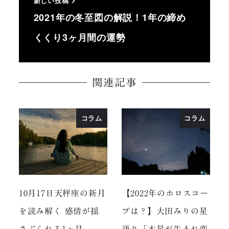
新しい投稿
2021年の冬至図の解説！1年の締め
くくり3ヶ月間の運勢
関連記事
コラム
コラム
10月17日天秤座の新月
【2022年のホロスコー
を読み解く 感情が揺
プは？】大田みりの星
さぶられる1ヶ月
語り「木星が生まれ変