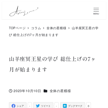
メ
イ
MENU
ン
TOPページ
コラム
全体の星模様
山羊座冥王星の学
コ
び 総仕上げの7ヶ月が始まります
ン
テ
ン
山羊座冥王星の学び 総仕上げの7ヶ
ツ
月が始まります
へ
移
動
カテゴリー
2023年10月10日
全体の星模様
投稿日
-
-
0
シェア
ツイート
ブックマーク