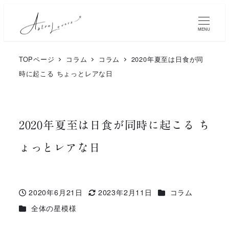
メ
イ
MENU
ン
TOPページ
コラム
コラム
2020年夏至は日食が同
コ
時に起こる ちょっとレアな日
ン
テ
ン
2020年夏至は日食が同時に起こる ち
ツ
ょっとレアな日
へ
移
動
カテゴリー
2020年6月21日
2023年2月11日
コラム
投稿日
更新日
カテゴリー
全体の星模様