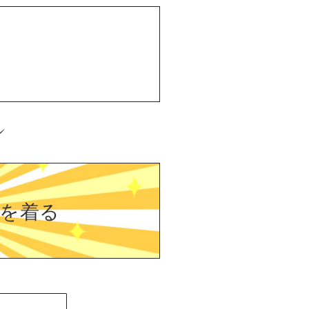
ン
を着る