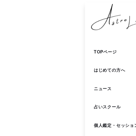
メ
イ
ン
コ
ン
TOPページ
テ
はじめての方へ
ン
ツ
ニュース
へ
移
占いスクール
動
個人鑑定・セッショ