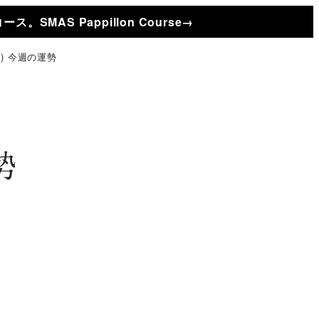
AS Pappillon Course→
) 今週の運勢
別
勢