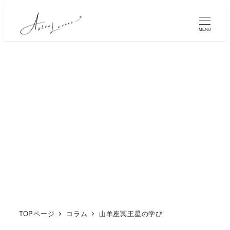
メ
イ
MENU
ン
コ
ン
テ
ン
ツ
へ
移
動
TOPページ
コラム
山羊座冥王星の学び