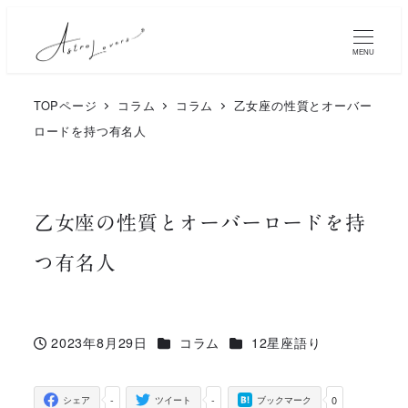
メ
イ
MENU
ン
TOPページ
コラム
コラム
乙女座の性質とオーバー
コ
ロードを持つ有名人
ン
テ
ン
乙女座の性質とオーバーロードを持
ツ
つ有名人
へ
移
動
カテゴリー
カテゴリー
2023年8月29日
コラム
12星座語り
投稿日
-
-
0
シェア
ツイート
ブックマーク