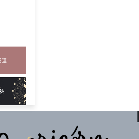
ム
有名人
愛運
勢