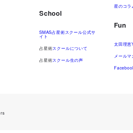
星のコラ
School
Fun
SMAS占星術スクール公式サ
イト
太田理恵Y
占星術
スクールについて
メールマ
占星術
スクール生の声
Faceboo
rs