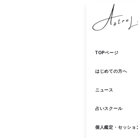
メ
イ
ン
コ
ン
TOPページ
テ
はじめての方へ
ン
ツ
ニュース
へ
移
占いスクール
動
個人鑑定・セッショ