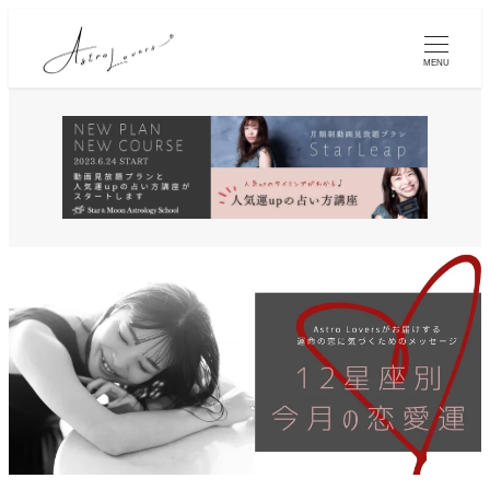
メ
イ
MENU
ン
コ
ン
テ
ン
ツ
へ
移
動